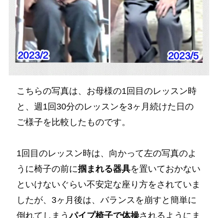
こちらの写真は、お母様の1回目のレッスン時
と、週1回30分のレッスンを3ヶ月続けた日の
ご様子を比較したものです。
1回目のレッスン時は、向かって左の写真のよ
うに椅子の前に
掴まれる器具
を置いておかない
といけないぐらい不安定な座り方をされていま
したが、3ヶ月後は、バランスを崩すと簡単に
倒れてしまう
パイプ椅子で体操
されるようにま